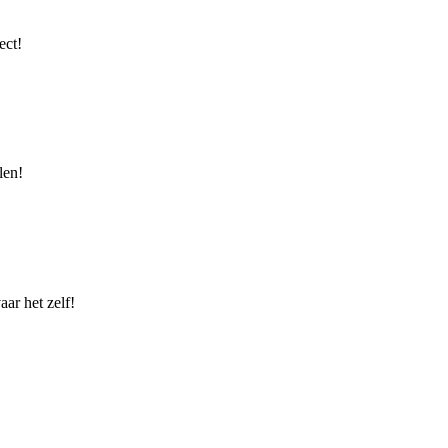
ect!
len!
ar het zelf!