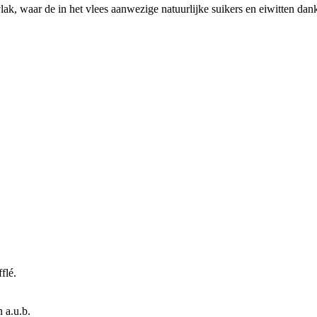
rvlak, waar de in het vlees aanwezige natuurlijke suikers en eiwitten da
flé.
 a.u.b.