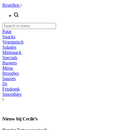
Bestellen
Patat
Snacks
Vegetarisch
Salades
Minisnack
Specials
Burgers
Menu
Broodjes
Sauzen
IJs
Frisdrank
Smoothies
Nieuw bij Cecile’s